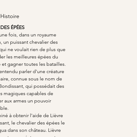
enne noire renforcer vos efforts.
ez votre concentration mentale,
ez un sentiment de détermination
 Histoire
z un environnement propice à
 DES ÉPÉES
uissement.
t une fois, dans un royaume
pée dans un contenant en verre
n, un puissant chevalier des
ncé avec une mèche en bois
ui ne voulait rien de plus que
e, chaque bougie magique Hop
er les meilleures épées du
t un chef-d'œuvre unique.
et gagner toutes les batailles.
z la magie à l'intérieur en
t entendu parler d'une créature
ant une pierre précieuse
aire, connue sous le nom de
gnée de petits éclats de pierres
es, créant ainsi un spectacle
 Bondissant, qui possédait des
ant de merveilles naturelles.
s magiques capables de
ce de ces bougies est encore
er aux armes un pouvoir
e par les délicates fleurs sèches.
able.
né à obtenir l'aide de Lièvre
ant, le chevalier des épées le
ua dans son château. Lièvre