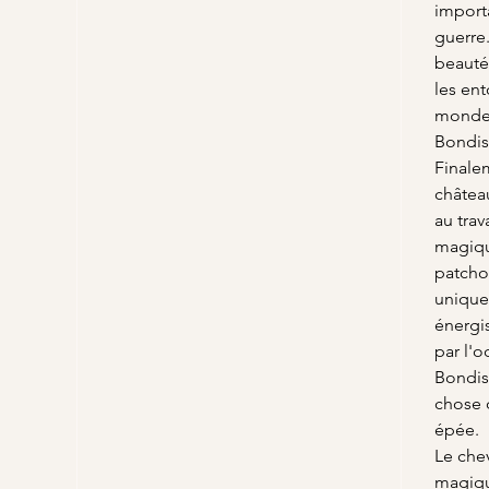
import
guerre.
beauté 
les en
monde 
Bondis
Finalem
château
au trav
magiqu
patcho
unique 
énergis
par l'o
Bondis
chose 
épée.
Le chev
magiqu