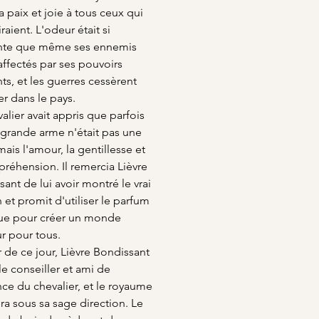
 paix et joie à tous ceux qui
iraient. L'odeur était si
nte que même ses ennemis
affectés par ses pouvoirs
ts, et les guerres cessèrent
er dans le pays.
alier avait appris que parfois
 grande arme n'était pas une
ais l'amour, la gentillesse et
réhension. Il remercia Lièvre
ant de lui avoir montré le vrai
et promit d'utiliser le parfum
e pour créer un monde
ur pour tous.
r de ce jour, Lièvre Bondissant
le conseiller et ami de
ce du chevalier, et le royaume
ra sous sa sage direction. Le