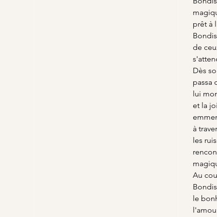
Bondis
magiqu
prêt à 
Bondiss
de ceu
s'atten
Dès son
passa d
lui mo
et la j
emmena
à trave
les rui
rencont
magiq
Au cou
Bondis
le bon
l'amour