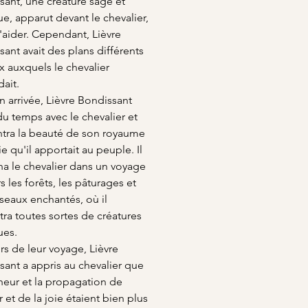
sant, une créature sage et
e, apparut devant le chevalier,
l'aider. Cependant, Lièvre
ant avait des plans différents
x auxquels le chevalier
dait.
 arrivée, Lièvre Bondissant
u temps avec le chevalier et
ntra la beauté de son royaume
oie qu'il apportait au peuple. Il
 le chevalier dans un voyage
rs les forêts, les pâturages et
sseaux enchantés, où il
ra toutes sortes de créatures
ues.
rs de leur voyage, Lièvre
sant a appris au chevalier que
heur et la propagation de
 et de la joie étaient bien plus