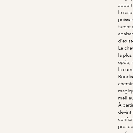
apporta
le resp
puissa
furent 
apaisan
d'exist
Le chev
la plus
épée, m
la comp
Bondiss
chemin 
magiqu
meille
À parti
devint 
confian
prospé