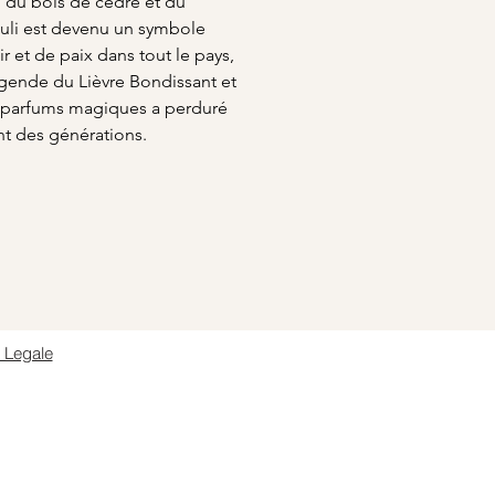
 du bois de cèdre et du
uli est devenu un symbole
r et de paix dans tout le pays,
égende du Lièvre Bondissant et
 parfums magiques a perduré
t des générations.
 Legale