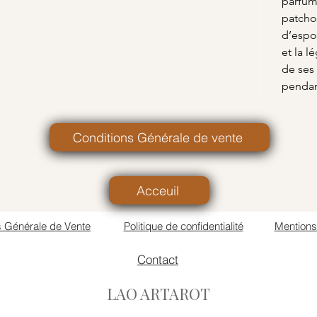
parfum
patcho
d’espoi
et la l
de ses
pendan
Conditions Générale de vente
Acceuil
s Générale de Vente
Politique de confidentialité
Mentions
Contact
LAO ARTAROT