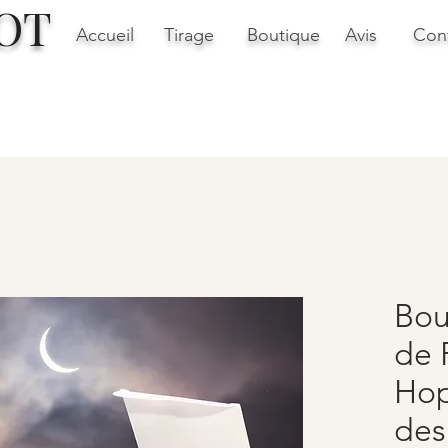
OT
Accueil
Tirage
Boutique
Avis
Con
Bou
de 
Hop
des