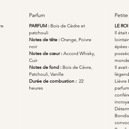
l'obsidi
Amélior
Parfum
favoris
Petite
et crée
re
PARFUM :
Bois de Cèdre et
LE ROI
l'épano
patchouli
Il étai
Envelop
Notes de tête :
Orange, Poivre
lointai
vert fo
noir
épées q
rustiqu
Notes de cœur :
Accord Whisky,
posséd
Hare es
Cuir
monde 
Découvre
Notes de fond :
Bois de Cèvre,
Il avai
découvr
Patchouli, Vanille
légend
accompa
Durée de combustion :
22
précieus
Lièvre
éblouiss
heures
parfum
L'essen
confér
rehaussé
incroy
Détermi
Bondiss
convoq