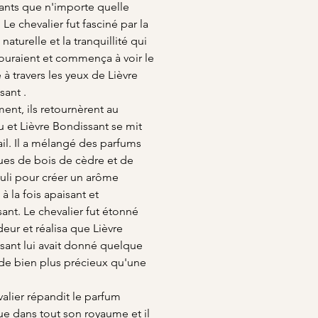
ants que n'importe quelle
 Le chevalier fut fasciné par la
naturelle et la tranquillité qui
touraient et commença à voir le
à travers les yeux de Lièvre
sant .
ent, ils retournèrent au
 et Lièvre Bondissant se mit
ail. Il a mélangé des parfums
es de bois de cèdre et de
uli pour créer un arôme
à la fois apaisant et
ant. Le chevalier fut étonné
deur et réalisa que Lièvre
sant lui avait donné quelque
de bien plus précieux qu'une
alier répandit le parfum
e dans tout son royaume et il