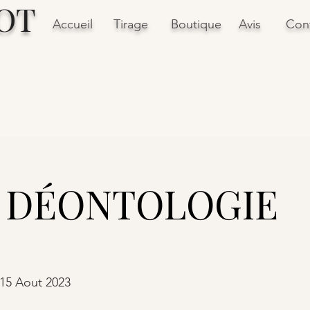
OT
Accueil
Tirage
Boutique
Avis
Con
TOLOGIE
 15 Aout 2023