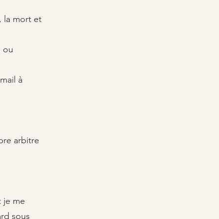
 la mort et
e ou
mail à
re arbitre
t je me
ard sous