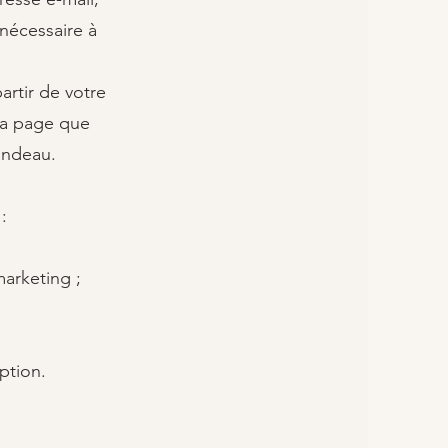
 nécessaire à
rtir de votre
 la page que
andeau.
:
arketing ;
ption.