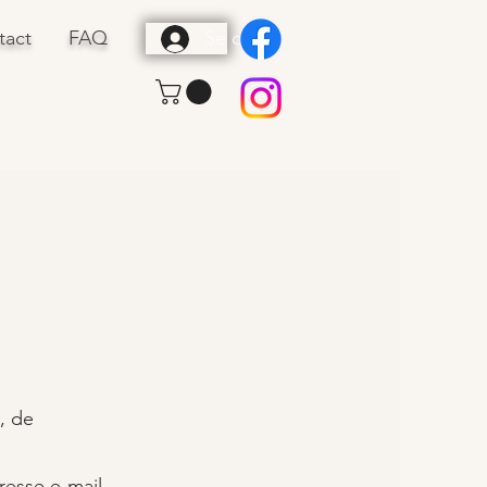
tact
FAQ
Se connecter
, de
resse e-mail,