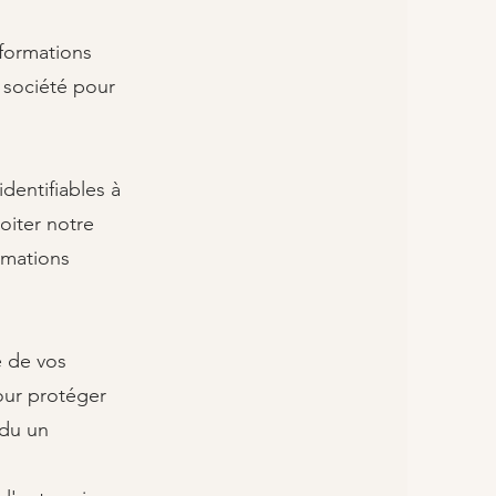
nformations
 société pour
dentifiables à
oiter notre
rmations
é de vos
our protéger
ndu un