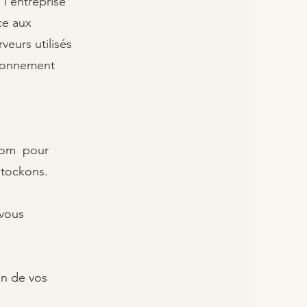
l'entreprise
ce aux
veurs utilisés
ironnement
com
pour
tockons.​
 vous
on de vos