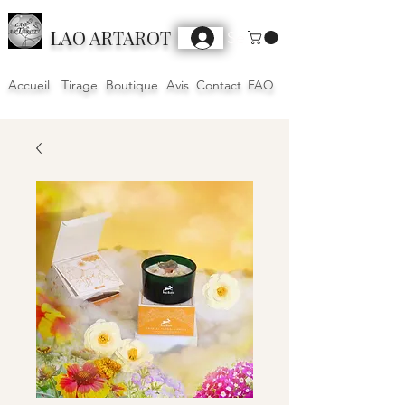
LAO ARTAROT
Se connecter
Accueil
Tirage
Boutique
Avis
Contact
FAQ